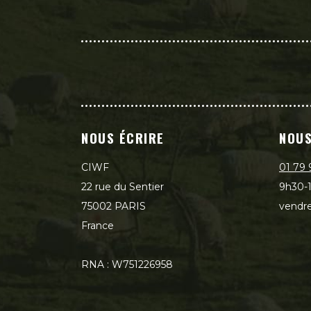
NOUS ÉCRIRE
NOUS
CIWF
01 79 
22 rue du Sentier
9h30-1
75002 PARIS
vendre
France
RNA : W751226958