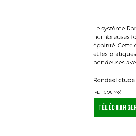
Le système Ron
nombreuses fon
épointé. Cette 
et les pratiqu
pondeuses avec
Rondeel étude 
(
PDF
0.98 Mo
)
TÉLÉCHARGE