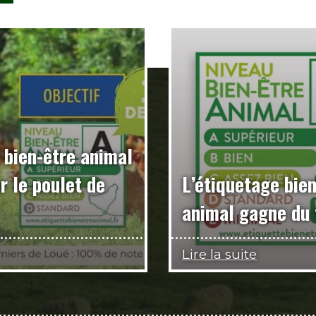
 bien-être animal
ur le poulet de
L’étiquetage bie
animal gagne du 
Lire la suite