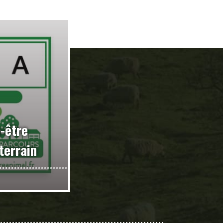
n-être
terrain