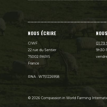
NOUS ÉCRIRE
NOUS
CIWF
01 79 
22 rue du Sentier
9h30-1
75002 PARIS
vendre
France
RNA : W751226958
©
2026
Compassion in World Farming Internati