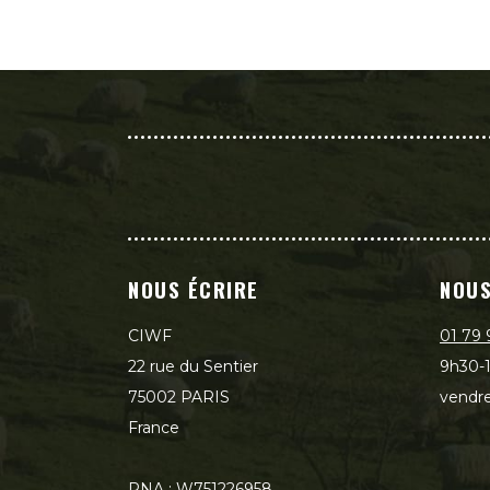
NOUS ÉCRIRE
NOUS
CIWF
01 79 
22 rue du Sentier
9h30-1
75002 PARIS
vendre
France
RNA : W751226958