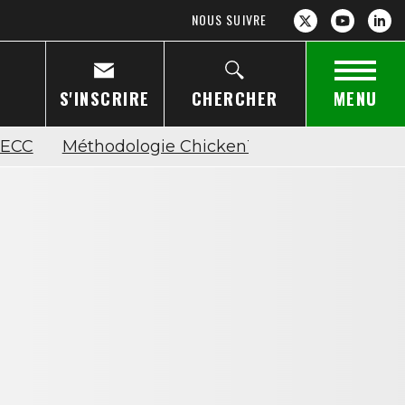
NOUS SUIVRE
S'INSCRIRE
CHERCHER
MENU
n ECC
Méthodologie ChickenTrack