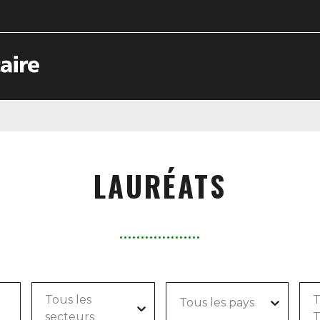
LAURÉATS
Tous les
T
Tous les pays
secteurs
T