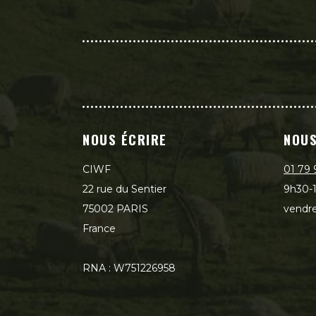
NOUS ÉCRIRE
NOUS
CIWF
01 79 
22 rue du Sentier
9h30-1
75002 PARIS
vendre
France
RNA : W751226958