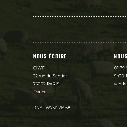
NOUS ÉCRIRE
NOUS
CIWF
01 79 
22 rue du Sentier
9h30-1
75002 PARIS
vendre
France
RNA : W751226958