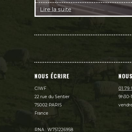
Lire la suite
NOUS ÉCRIRE
NOUS
CIWF
01 79 
22 rue du Sentier
9h30-1
75002 PARIS
vendre
France
RNA : W751226958