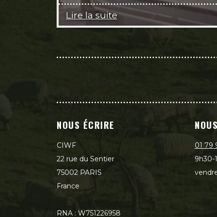
Lire la suite
NOUS ÉCRIRE
NOUS
CIWF
01 79 
22 rue du Sentier
9h30-1
75002 PARIS
vendre
France
RNA : W751226958