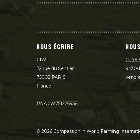
NOUS ÉCRIRE
NOUS
CIWF
01 79 
22 rue du Sentier
9h30-1
75002 PARIS
vendre
France
RNA : W751226958
©
2026
Compassion in World Farming Internati