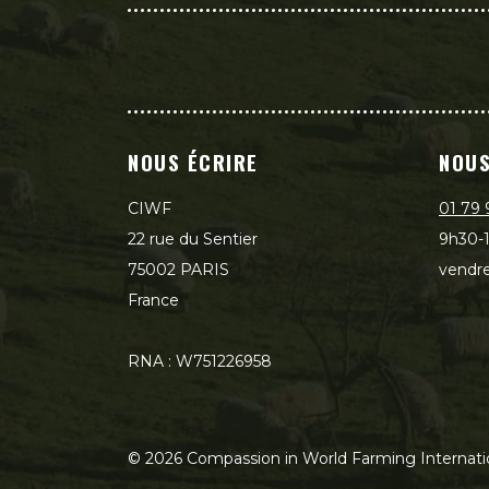
NOUS ÉCRIRE
NOUS
CIWF
01 79 
22 rue du Sentier
9h30-1
75002 PARIS
vendre
France
RNA : W751226958
©
2026
Compassion in World Farming Internati