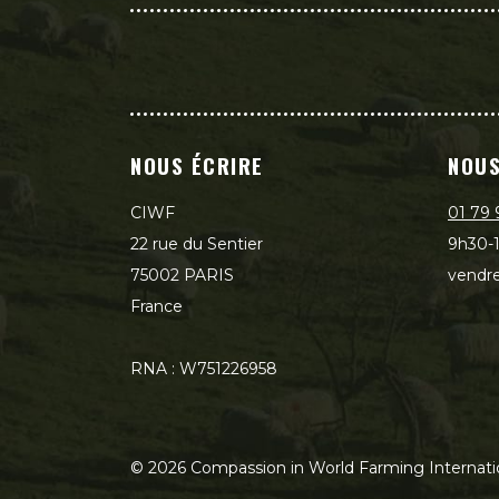
NOUS ÉCRIRE
NOUS
CIWF
01 79 
22 rue du Sentier
9h30-1
75002 PARIS
vendre
France
RNA : W751226958
©
2026
Compassion in World Farming Internati