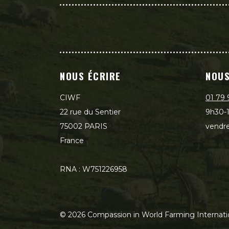
NOUS ÉCRIRE
NOUS
CIWF
01 79 
22 rue du Sentier
9h30-1
75002 PARIS
vendre
France
RNA : W751226958
©
2026
Compassion in World Farming Internati