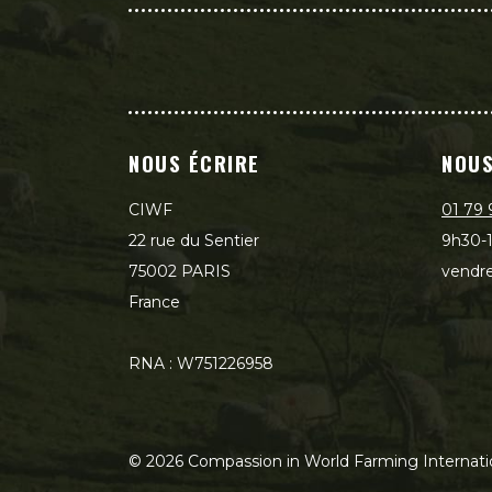
NOUS ÉCRIRE
NOUS
CIWF
01 79 
22 rue du Sentier
9h30-1
75002 PARIS
vendre
France
RNA : W751226958
©
2026
Compassion in World Farming Internati