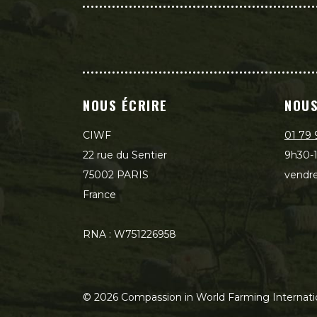
NOUS ÉCRIRE
NOUS
CIWF
01 79 
22 rue du Sentier
9h30-1
75002 PARIS
vendre
France
RNA : W751226958
©
2026
Compassion in World Farming Internati