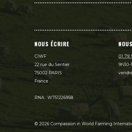
NOUS ÉCRIRE
NOUS
CIWF
01 79 
22 rue du Sentier
9h30-1
75002 PARIS
vendre
France
RNA : W751226958
©
2026
Compassion in World Farming Internati