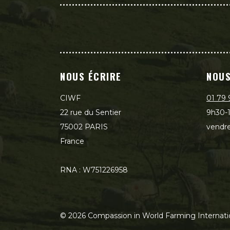
NOUS ÉCRIRE
NOUS
CIWF
01 79 
22 rue du Sentier
9h30-1
75002 PARIS
vendre
France
RNA : W751226958
©
2026
Compassion in World Farming Internati