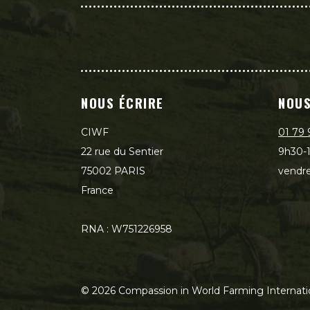
NOUS ÉCRIRE
NOUS
CIWF
01 79 
22 rue du Sentier
9h30-1
75002 PARIS
vendre
France
RNA : W751226958
©
2026
Compassion in World Farming Internati