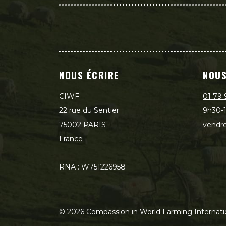
NOUS ÉCRIRE
NOUS
CIWF
01 79 
22 rue du Sentier
9h30-1
75002 PARIS
vendre
France
RNA : W751226958
©
2026
Compassion in World Farming Internati