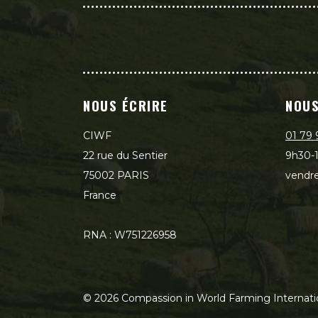
NOUS ÉCRIRE
NOUS
CIWF
01 79 
22 rue du Sentier
9h30-1
75002 PARIS
vendre
France
RNA : W751226958
©
2026
Compassion in World Farming Internati