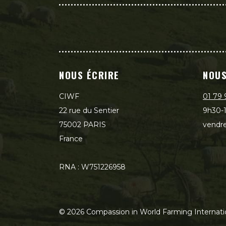
NOUS ÉCRIRE
NOUS
CIWF
01 79 
22 rue du Sentier
9h30-1
75002 PARIS
vendre
France
RNA : W751226958
©
2026
Compassion in World Farming Internati