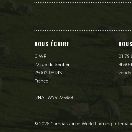
NOUS ÉCRIRE
NOUS
CIWF
01 79 
22 rue du Sentier
9h30-1
75002 PARIS
vendre
France
RNA : W751226958
©
2026
Compassion in World Farming Internati