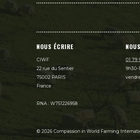
NOUS ÉCRIRE
NOUS
CIWF
01 79 
22 rue du Sentier
9h30-1
75002 PARIS
vendre
France
RNA : W751226958
©
2026
Compassion in World Farming Internati