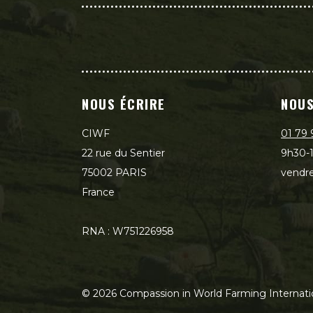
NOUS ÉCRIRE
NOUS
CIWF
01 79 
22 rue du Sentier
9h30-1
75002 PARIS
vendre
France
RNA : W751226958
©
2026
Compassion in World Farming Internati